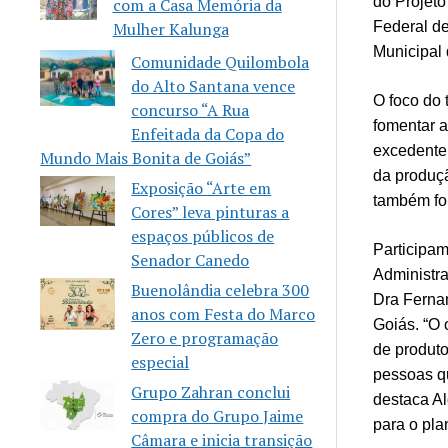
do Projeto
com a Casa Memória da
Federal de
Mulher Kalunga
Municipal 
Comunidade Quilombola
do Alto Santana vence
O foco do 
concurso “A Rua
fomentar 
Enfeitada da Copa do
excedente 
Mundo Mais Bonita de Goiás”
da produçã
Exposição “Arte em
também fo
Cores” leva pinturas a
espaços públicos de
Participam
Senador Canedo
Administra
Buenolândia celebra 300
Dra Ferna
anos com Festa do Marco
Goiás. “O 
Zero e programação
de produto
especial
pessoas qu
Grupo Zahran conclui
destaca Al
compra do Grupo Jaime
para o plan
Câmara e inicia transição