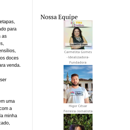
Nossa Equipe
 etapas,
ado para
s as
s,
nsílios,
Carmelita Gomes
- Idealizadora-
dos doces
Fundadora
ara venda.
 ser
tem uma
Higor César
 com a
Ferreira- Jornalista
 da minha
cado,