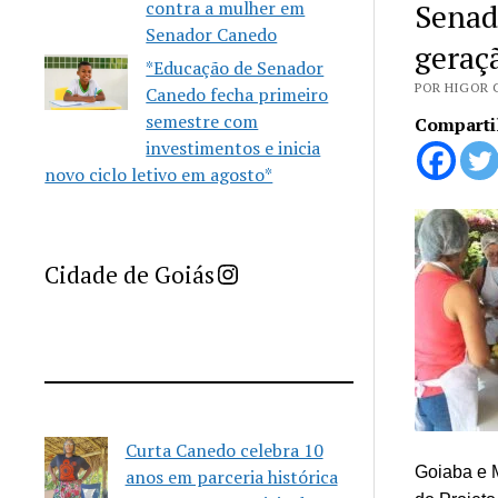
Senad
contra a mulher em
Senador Canedo
geraç
*Educação de Senador
POR HIGOR 
Canedo fecha primeiro
semestre com
Comparti
investimentos e inicia
novo ciclo letivo em agosto*
Imprensa Criativa da Cidade de Goiás
Cidade de Goiás
Curta Canedo celebra 10
Goiaba e M
anos em parceria histórica