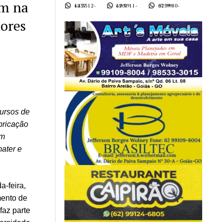
am na
62 3512-1437
62 9911-1901
62 9980-0759
tores
cursos de
bricação
om
ater e
a-feira,
mento de
faz parte