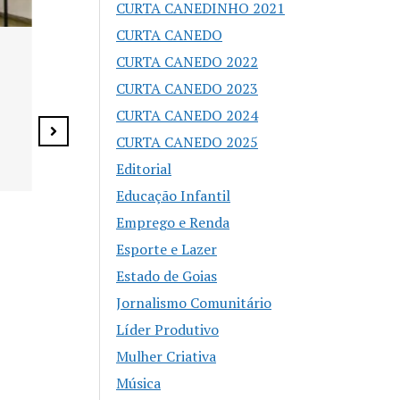
CURTA CANEDINHO 2021
CURTA CANEDO
Agosto Lilás reforça
CURTA CANEDO 2022
Buenolândia 
combate à violência
anos com Fe
CURTA CANEDO 2023
contra a mulher em
Zero e prog
CURTA CANEDO 2024
Senador Canedo
especial
CURTA CANEDO 2025
Editorial
Educação Infantil
Emprego e Renda
Esporte e Lazer
Estado de Goias
Jornalismo Comunitário
Líder Produtivo
Mulher Criativa
Música