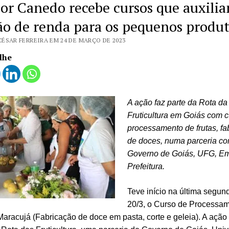
or Canedo recebe cursos que auxili
ão de renda para os pequenos produ
CÉSAR FERREIRA EM 24 DE MARÇO DE 2023
lhe
A ação faz parte da Rota da
Fruticultura em Goiás com 
processamento de frutas, fa
de doces, numa parceria c
Governo de Goiás, UFG, Em
Prefeitura.
Teve início na última segund
20/3, o Curso de Processa
aracujá (Fabricação de doce em pasta, corte e geleia). A ação 