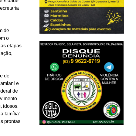
versidade
ecretaria
ém de
om o
 as etapas
zação,
de de
Damiani e
deral de
lvimento
, idosos,
 família”,
as prontas