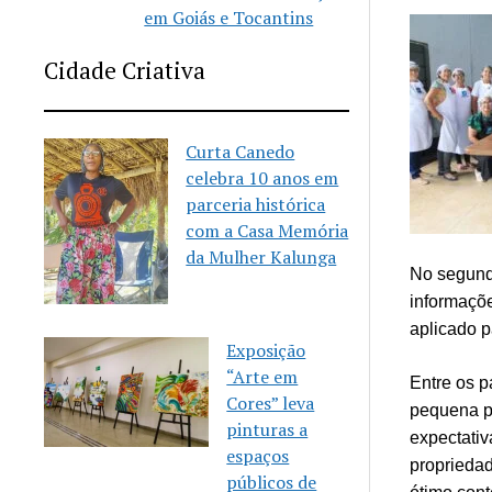
em Goiás e Tocantins
Cidade Criativa
Curta Canedo
celebra 10 anos em
parceria histórica
com a Casa Memória
da Mulher Kalunga
No segund
informaçõe
aplicado p
Exposição
“Arte em
Entre os p
Cores” leva
pequena p
pinturas a
expectativ
espaços
propriedad
públicos de