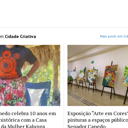
 em
Cidade Criativa
Mais posts em Cid
nedo celebra 10 anos em
Exposição “Arte em Cores”
histórica com a Casa
pinturas a espaços públic
da Mulher Kalunga
Senador Canedo