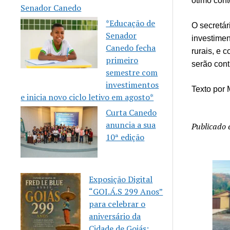
ótimo cont
Senador Canedo
*Educação de
O secretár
Senador
investimen
Canedo fecha
rurais, e
primeiro
serão cont
semestre com
investimentos
Texto por 
e inicia novo ciclo letivo em agosto*
Curta Canedo
anuncia a sua
Publicado
10ª edição
Exposição Digital
“GOI.Á.S 299 Anos”
para celebrar o
aniversário da
Cidade de Goiás: