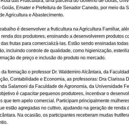
 Rota das Fruticultura, uma parceria do Governo de Goiás, Uni
 Goiás, Emater e Prefeitura de Senador Canedo, por meio da S
de Agricultura e Abastecimento.
trabalho é desenvolver a fruticultura na Agricultura Familiar, al
a renda dos produtores, ensinando a desenvolverem produtos c
das frutas para comercializá-las. Estão sendo ensinadas todas
o, incluindo controle de qualidade, como higienização, esterili
rmação de preço e inclusão do produto no mercado.
 da formação o professor Dr. Waldemiro Alcântara, da Faculda
ção, Contabilidade e Economia, as professoras: Dra Clarissa 
nda Salamoni da Faculdade de Agronomia, da Universidade Fe
objetivo é capacitar pequenos produtores, incentivar o desenvo
s que tem apelo comercial. Participam principalmente mulheres
e estão agregadas no cultivo, ajudando na geração de renda da
cântara. Na ocasião, os participantes receberam mudas frutífer
tio.