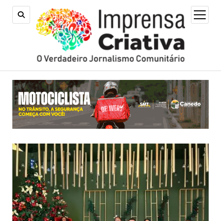
open
menu