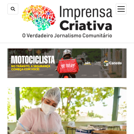
open
menu