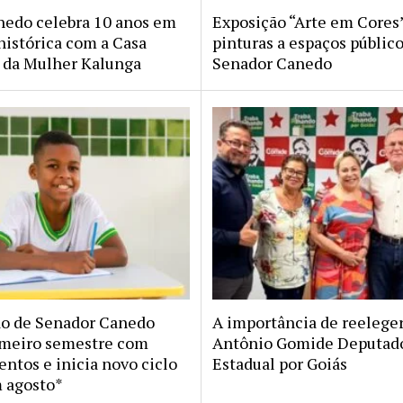
nedo celebra 10 anos em
Exposição “Arte em Cores”
histórica com a Casa
pinturas a espaços públic
da Mulher Kalunga
Senador Canedo
o de Senador Canedo
A importância de reeleg
imeiro semestre com
Antônio Gomide Deputad
ntos e inicia novo ciclo
Estadual por Goiás
m agosto*