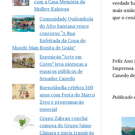
com a Casa Memória da
verdade b
Mulher Kalunga
mais união
que o cená
Comunidade Quilombola
do Alto Santana vence
concurso “A Rua
Enfeitada da Copa do
Mundo Mais Bonita de Goiás”
Exposição “Arte em
Feliz Ano 
Cores” leva pinturas a
Imprensa 
espaços públicos de
Canedo de
Senador Canedo
Buenolândia celebra 300
anos com Festa do Marco
Publicado
Zero e programação
especial
Grupo Zahran conclui
compra do Grupo Jaime
Câmara e inicia transição