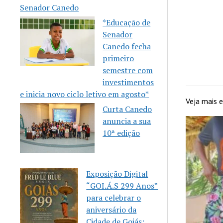
Senador Canedo
*Educação de
Senador
Canedo fecha
primeiro
semestre com
investimentos
e inicia novo ciclo letivo em agosto*
Veja mais
Curta Canedo
anuncia a sua
10ª edição
Exposição Digital
“GOI.Á.S 299 Anos”
para celebrar o
aniversário da
Cidade de Goiás: