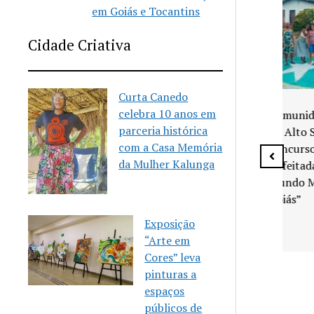
em Goiás e Tocantins
Cidade Criativa
Curta Canedo
edo anuncia
celebra 10 anos em
Comunidade Quilombola
las gratuitas
parceria histórica
do Alto Santana vence
com a Casa Memória
concurso “A Rua
da Mulher Kalunga
Enfeitada da Copa do
Mundo Mais Bonita de
Goiás”
Exposição
“Arte em
Cores” leva
pinturas a
espaços
públicos de