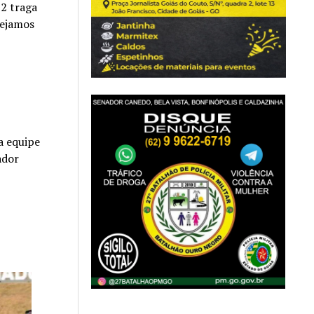
22 traga
sejamos
a equipe
ador