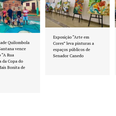
Exposição “Arte em
Agosto Lilás reforça
Cores” leva pinturas a
combate à violência
espaços públicos de
contra a mulher em
Senador Canedo
Senador Canedo