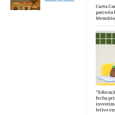
Curta Ca
parceria 
Memória 
*Educaçã
fecha pr
investime
letivo e