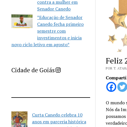
contra a mulher em
Senador Canedo
*Educação de Senador
Canedo fecha primeiro
semestre com
investimentos e inicia
novo ciclo letivo em agosto*
Feliz
Imprensa Criativa da Cidade de Goiás
Cidade de Goiás
POR T. ATAH
Comparti
O mundo s
Nós da Im
Curta Canedo celebra 10
possamos e
anos em parceria histórica
verdadeir