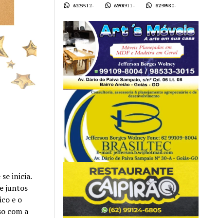
62 3512-1437
62 9911-1901
62 9980-0759
e inicia.
e juntos
ico e o
so com a