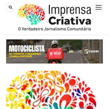
open
menu