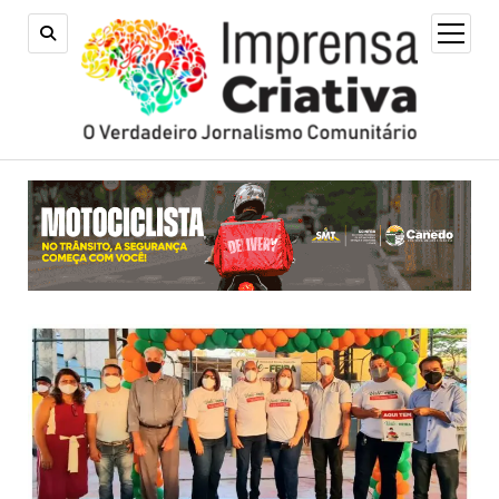
open
menu