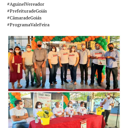
#AguinelVereador
#PrefeituradeGoiás
#CâmaradeGoiás
#ProgramaValeFeira