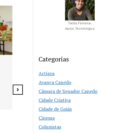
Talita Ferreira-
Apoio Tecnológico
Categorias
Agosto Lilás reforça
Buenolândia 
combate à violência
Artigos
anos com Fe
contra a mulher em
Zero e prog
Avança Canedo
Senador Canedo
especial
Câmara de Senador Canedo
Cidade Criativa
Cidade de Goiás
Cinema
Colunistas