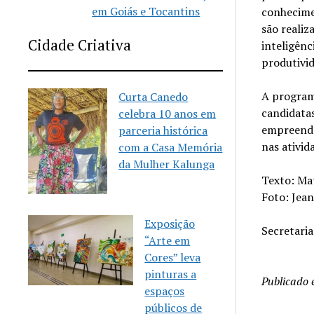
em Goiás e Tocantins
conhecime
são reali
Cidade Criativa
inteligênc
produtivid
A program
Curta Canedo
candidata
celebra 10 anos em
empreende
parceria histórica
nas ativid
com a Casa Memória
da Mulher Kalunga
Texto: Ma
Foto: Jea
Exposição
Secretari
“Arte em
Cores” leva
pinturas a
Publicado
espaços
públicos de