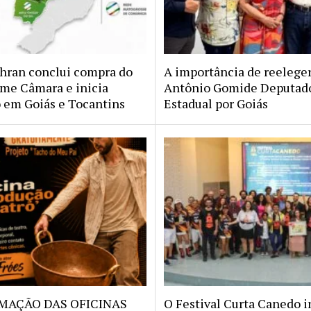
hran conclui compra do
A importância de reeleg
ime Câmara e inicia
Antônio Gomide Deputad
o em Goiás e Tocantins
Estadual por Goiás
MAÇÃO DAS OFICINAS
O Festival Curta Canedo in