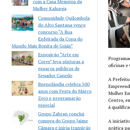
com a Casa Memória da
Mulher Kalunga
Comunidade Quilombola
do Alto Santana vence
concurso “A Rua
Enfeitada da Copa do
Mundo Mais Bonita de Goiás”
Exposição “Arte em
Programaç
Cores” leva pinturas a
oficinas 
espaços públicos de
Senador Canedo
A Prefeit
Buenolândia celebra 300
Empreende
anos com Festa do Marco
Mulher Em
Zero e programação
Centro, e
especial
à qualifi
Grupo Zahran conclui
compra do Grupo Jaime
A iniciati
Câmara e inicia transição
prática pa