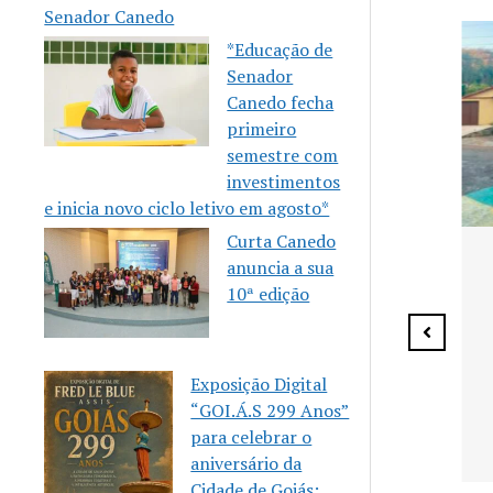
Senador Canedo
*Educação de
Senador
Canedo fecha
primeiro
semestre com
investimentos
e inicia novo ciclo letivo em agosto*
Curta Canedo
Senador Canedo anuncia
anuncia a sua
vagas para aulas gratuitas
10ª edição
de Karatê
Exposição Digital
“GOI.Á.S 299 Anos”
 celebra 10
para celebrar o
eria
aniversário da
m a Casa
Cidade de Goiás: