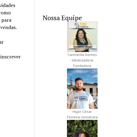
vidades
 como
Nossa Equipe
 para
 vendas.
ar
Carmelita Gomes
inscrever
- Idealizadora-
Fundadora
Higor César
Ferreira- Jornalista