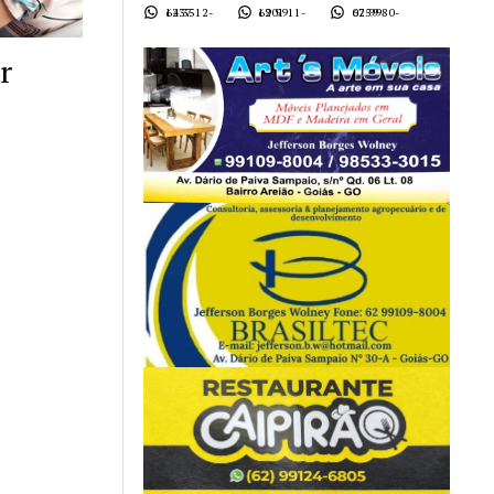
62 3512-1437
62 9911-1901
62 9980-0759
r