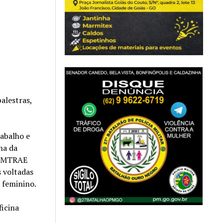
alestras,
rabalho e
na da
SEMTRAE
 voltadas
 feminino.
ficina