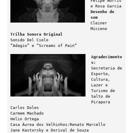
Felipe Norris 
Desenho de 
som
Cleiner 
Trilha Sonora Original
Sonido Del Cielo

“Adagio” e “Screams of Pain“

A
gradecimento
s:
Secretaria de 
Esporte, 
Cultura, 
Lazer e 
Turismo de 
Salto de 
Pirapora

Carlos Doles

Carmem Machado

Helio Ortega

Casa Áurea dos Velhinhos:Renato Marcello

Jane Kastorsky e Dorival de Souza
