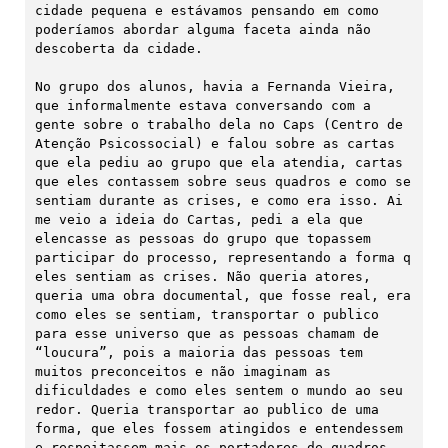
cidade pequena e estávamos pensando em como 
poderíamos abordar alguma faceta ainda não 
descoberta da cidade.

No grupo dos alunos, havia a Fernanda Vieira, 
que informalmente estava conversando com a 
gente sobre o trabalho dela no Caps (Centro de 
Atenção Psicossocial) e falou sobre as cartas 
que ela pediu ao grupo que ela atendia, cartas 
que eles contassem sobre seus quadros e como se 
sentiam durante as crises, e como era isso. Ai 
me veio a ideia do Cartas, pedi a ela que 
elencasse as pessoas do grupo que topassem 
participar do processo, representando a forma q 
eles sentiam as crises. Não queria atores, 
queria uma obra documental, que fosse real, era 
como eles se sentiam, transportar o publico 
para esse universo que as pessoas chamam de 
“loucura”, pois a maioria das pessoas tem 
muitos preconceitos e não imaginam as 
dificuldades e como eles sentem o mundo ao seu 
redor. Queria transportar ao publico de uma 
forma, que eles fossem atingidos e entendessem 
e respeitassem mais os portadores de quadros 