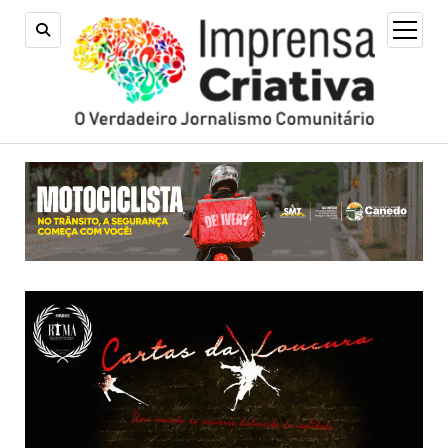
open
menu