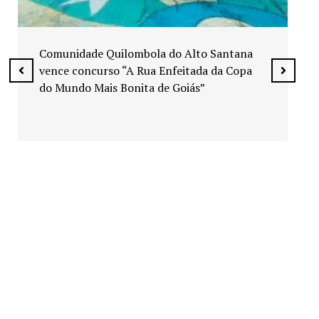
Exposição “Arte em Cores” leva pinturas a
espaços públicos de Senador Canedo
ntana
 Copa