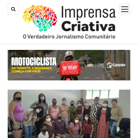
open
menu